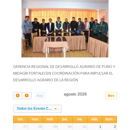
GERENCIA REGIONAL DE DESARROLLO AGRARIO DE PUNO Y
MIDAGRI FORTALECEN COORDINACIÓN PARA IMPULSAR EL
DESARROLLO AGRARIO DE LA REGIÓN
agosto 2026
Hoy
Mes
Todos los Evento Categories
lun.
mar.
mié.
jue.
vie.
sáb.
dom.
27
28
29
30
31
1
2