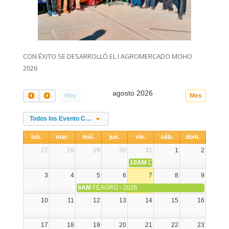
CON ÉXITO SE DESARROLLÓ EL I AGROMERCADO MOHO
2026
agosto 2026
Hoy
Mes
Todos los Evento Categories
lun.
mar.
mié.
jue.
vie.
sáb.
dom.
27
28
29
30
31
1
2
10AM
DIA NACIONAL DE LA ALPA
3
4
5
6
7
8
9
9AM
FEAGRO - 2026
10
11
12
13
14
15
16
17
18
19
20
21
22
23