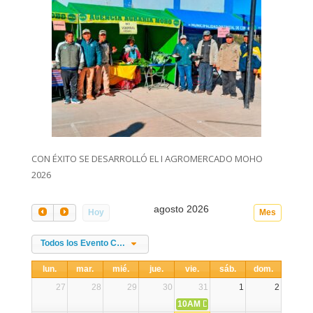
CON ÉXITO SE DESARROLLÓ EL I AGROMERCADO MOHO
2026
agosto 2026
Hoy
Mes
Todos los Evento Categories
lun.
mar.
mié.
jue.
vie.
sáb.
dom.
27
28
29
30
31
1
2
10AM
DIA NACIONAL DE LA ALPA