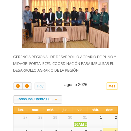
GERENCIA REGIONAL DE DESARROLLO AGRARIO DE PUNO Y
MIDAGRI FORTALECEN COORDINACIÓN PARA IMPULSAR EL
DESARROLLO AGRARIO DE LA REGIÓN
agosto 2026
Hoy
Mes
Todos los Evento Categories
lun.
mar.
mié.
jue.
vie.
sáb.
dom.
27
28
29
30
31
1
2
10AM
DIA NACIONAL DE LA ALPA