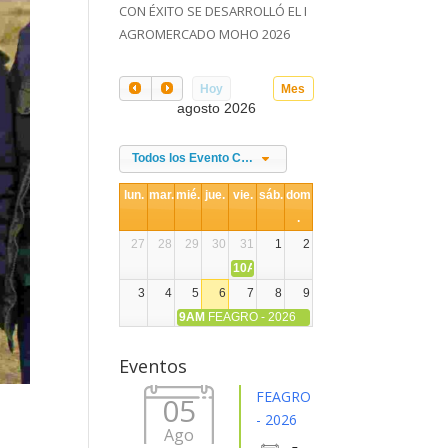
CON ÉXITO SE DESARROLLÓ EL I
AGROMERCADO MOHO 2026
Hoy
Mes
agosto 2026
Todos los Evento Categories
lun.
mar.
mié.
jue.
vie.
sáb.
dom
.
27
28
29
30
31
1
2
10AM
DIA NACIONAL DE LA ALPACA
3
4
5
6
7
8
9
9AM
FEAGRO - 2026
10
11
12
13
14
15
16
Eventos
17
18
19
20
21
22
23
FEAGRO
05
- 2026
Ago
24
25
26
27
28
29
30