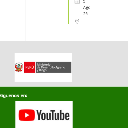
5
Ago
31
1
2
3
4
5
6
26
Síguenos en: