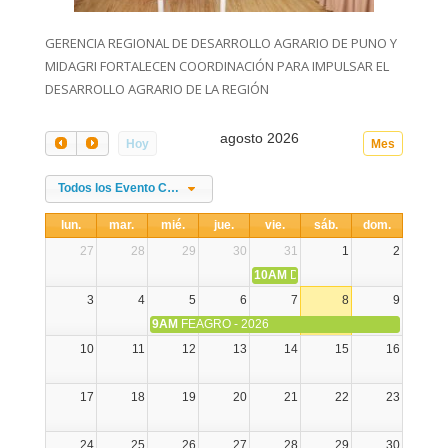
GERENCIA REGIONAL DE DESARROLLO AGRARIO DE PUNO Y
MIDAGRI FORTALECEN COORDINACIÓN PARA IMPULSAR EL
DESARROLLO AGRARIO DE LA REGIÓN
agosto 2026
Hoy
Mes
Todos los Evento Categories
lun.
mar.
mié.
jue.
vie.
sáb.
dom.
27
28
29
30
31
1
2
10AM
DIA NACIONAL DE LA ALPA
3
4
5
6
7
8
9
9AM
FEAGRO - 2026
10
11
12
13
14
15
16
17
18
19
20
21
22
23
24
25
26
27
28
29
30