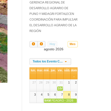
GERENCIA REGIONAL DE
DESARROLLO AGRARIO DE
PUNO Y MIDAGRI FORTALECEN
COORDINACIÓN PARA IMPULSAR
EL DESARROLLO AGRARIO DE LA
REGIÓN
Hoy
Mes
agosto 2026
Todos los Evento Categories
lun.
mar.
mié.
jue.
vie.
sáb.
dom
.
27
28
29
30
31
1
2
10AM
DIA NACIONAL DE LA ALPACA
3
4
5
6
7
8
9
9AM
FEAGRO - 2026
10
11
12
13
14
15
16