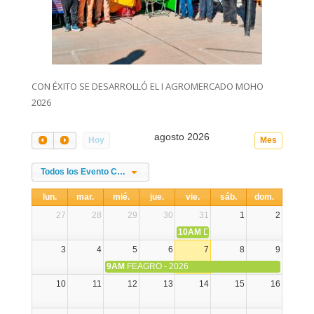
CON ÉXITO SE DESARROLLÓ EL I AGROMERCADO MOHO
2026
agosto 2026
Hoy
Mes
Todos los Evento Categories
lun.
mar.
mié.
jue.
vie.
sáb.
dom.
27
28
29
30
31
1
2
10AM
DIA NACIONAL DE LA ALPA
3
4
5
6
7
8
9
9AM
FEAGRO - 2026
10
11
12
13
14
15
16