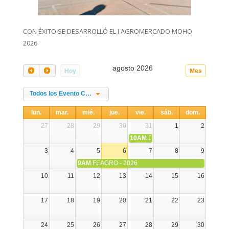
CON ÉXITO SE DESARROLLÓ EL I AGROMERCADO MOHO
2026
agosto 2026
Hoy
Mes
Todos los Evento Categories
lun.
mar.
mié.
jue.
vie.
sáb.
dom.
27
28
29
30
31
1
2
10AM
DIA NACIONAL DE LA ALPA
3
4
5
6
7
8
9
9AM
FEAGRO - 2026
10
11
12
13
14
15
16
17
18
19
20
21
22
23
24
25
26
27
28
29
30