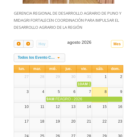
GERENCIA REGIONAL DE DESARROLLO AGRARIO DE PUNO Y
MIDAGRI FORTALECEN COORDINACIÓN PARA IMPULSAR EL
DESARROLLO AGRARIO DE LA REGIÓN
agosto 2026
Hoy
Mes
Todos los Evento Categories
lun.
mar.
mié.
jue.
vie.
sáb.
dom.
27
28
29
30
31
1
2
10AM
DIA NACIONAL DE LA ALPA
3
4
5
6
7
8
9
9AM
FEAGRO - 2026
10
11
12
13
14
15
16
17
18
19
20
21
22
23
24
25
26
27
28
29
30