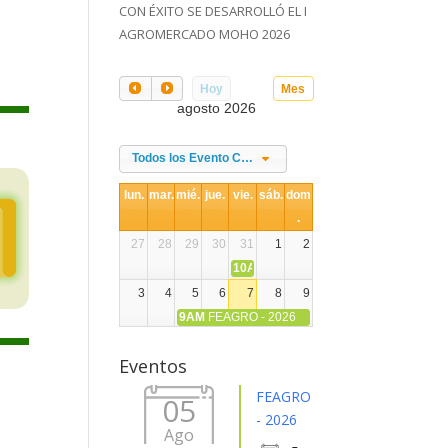
CON ÉXITO SE DESARROLLÓ EL I
AGROMERCADO MOHO 2026
Hoy
Mes
agosto 2026
Todos los Evento Categories
lun.
mar.
mié.
jue.
vie.
sáb.
dom
.
27
28
29
30
31
1
2
10AM
DIA NACIONAL DE LA ALPACA
3
4
5
6
7
8
9
9AM
FEAGRO - 2026
10
11
12
13
14
15
16
Eventos
17
18
19
20
21
22
23
FEAGRO
05
- 2026
Ago
24
25
26
27
28
29
30