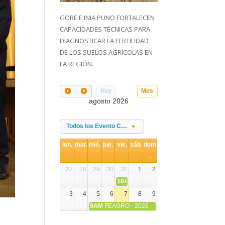
GORE E INIA PUNO FORTALECEN
CAPACIDADES TÉCNICAS PARA
DIAGNOSTICAR LA FERTILIDAD
DE LOS SUELOS AGRÍCOLAS EN
LA REGIÓN.
Hoy
Mes
agosto 2026
Todos los Evento Categories
lun.
mar.
mié.
jue.
vie.
sáb.
dom
.
27
28
29
30
31
1
2
10AM
DIA NACIONAL DE LA ALPACA
3
4
5
6
7
8
9
9AM
FEAGRO - 2026
10
11
12
13
14
15
16