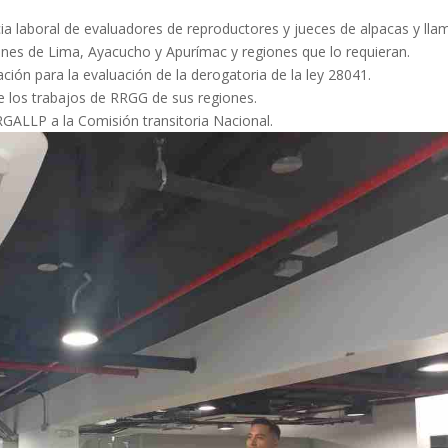
a laboral de evaluadores de reproductores y jueces de alpacas y lla
giones de Lima, Ayacucho y Apurímac y regiones que lo requieran.
ación para la evaluación de la derogatoria de la ley 28041.
 los trabajos de RRGG de sus regiones.
GALLP a la Comisión transitoria Nacional.