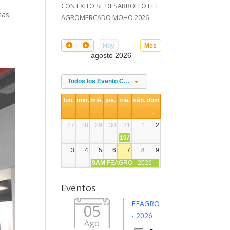
CON ÉXITO SE DESARROLLÓ EL I
mas.
AGROMERCADO MOHO 2026
Hoy
Mes
agosto 2026
Todos los Evento Categories
lun.
mar.
mié.
jue.
vie.
sáb.
dom
.
27
28
29
30
31
1
2
10AM
DIA NACIONAL DE LA ALPACA
3
4
5
6
7
8
9
9AM
FEAGRO - 2026
10
11
12
13
14
15
16
Eventos
17
18
19
20
21
22
23
FEAGRO
05
- 2026
Ago
24
25
26
27
28
29
30