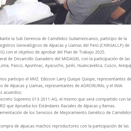
diante la Sub Gerencia de Camélidos Sudamericanos, participo de la
Registros Genealógicos de Alpacas y Llamas del Perú (CNRGALLP) de 
) con el objetivo de aprobar del Plan de Trabajo 2025.
eral de Desarrollo Ganadero del MIDAGRI, con la participación de las
Lima, Pasco, Apurímac, Ayacucho, Junín, Huancavelica, Cusco, Arequi
s participo el MVZ. Edisson Larry Quispe Quispe, representantes de
os de Alpacas y Llamas, representantes de AGRORURAL y el INIA.
es acuerdos:
Decreto Supremo 013-2011-AG, el mismo que será compartido con la
RD que Aprueba los Estándares Raciales de Alpacas y llamas.
lementación de los Servicios de Mejoramiento Genético de Camélido
 compra de alpacas machos reproductores con la participación de las