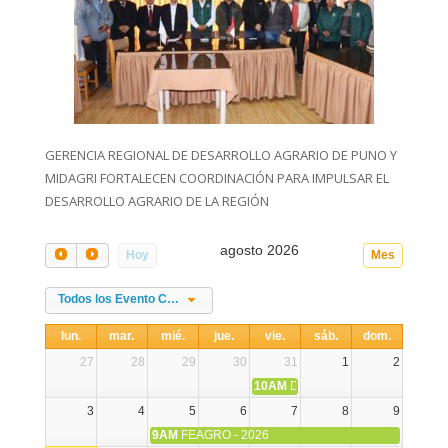
GERENCIA REGIONAL DE DESARROLLO AGRARIO DE PUNO Y
MIDAGRI FORTALECEN COORDINACIÓN PARA IMPULSAR EL
DESARROLLO AGRARIO DE LA REGIÓN
agosto 2026
Hoy
Mes
Todos los Evento Categories
lun.
mar.
mié.
jue.
vie.
sáb.
dom.
27
28
29
30
31
1
2
10AM
DIA NACIONAL DE LA ALPA
3
4
5
6
7
8
9
9AM
FEAGRO - 2026