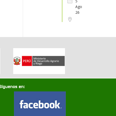
5
Ago
31
1
2
3
4
5
6
26
Síguenos en: