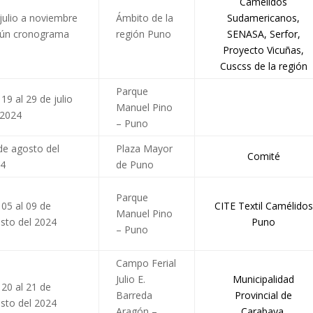
Camélidos
julio a noviembre
Ámbito de la
Sudamericanos,
ún cronograma
región Puno
SENASA, Serfor,
Proyecto Vicuñas,
Cuscss de la región
Parque
 19 al 29 de julio
Manuel Pino
 2024
– Puno
de agosto del
Plaza Mayor
Comité
24
de Puno
Parque
 05 al 09 de
CITE Textil Camélidos
Manuel Pino
sto del 2024
Puno
– Puno
Campo Ferial
Julio E.
Municipalidad
 20 al 21 de
Barreda
Provincial de
sto del 2024
Aragón –
Carabaya