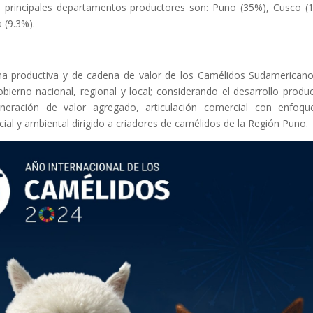
 principales departamentos productores son: Puno (35%), Cusco (
 (9.3%).
na productiva y de cadena de valor de los Camélidos Sudamerican
ierno nacional, regional y local; considerando el desarrollo produc
eneración de valor agregado, articulación comercial con enfoq
cial y ambiental dirigido a criadores de camélidos de la Región Puno.