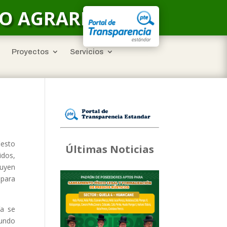
LO AGRARIO
Proyectos
Servicios
iesto
Últimas Noticias
idos,
buyen
 para
ía se
mundo