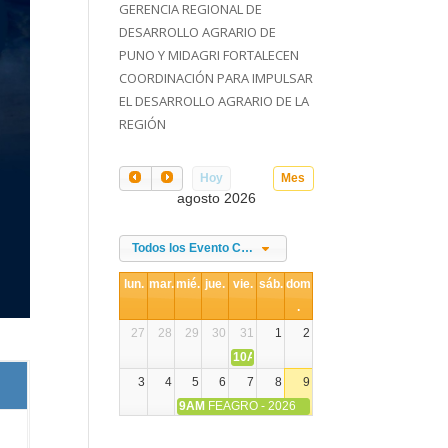
GERENCIA REGIONAL DE
DESARROLLO AGRARIO DE
PUNO Y MIDAGRI FORTALECEN
COORDINACIÓN PARA IMPULSAR
EL DESARROLLO AGRARIO DE LA
REGIÓN
Hoy
Mes
agosto 2026
Todos los Evento Categories
lun.
mar.
mié.
jue.
vie.
sáb.
dom
.
27
28
29
30
31
1
2
10AM
DIA NACIONAL DE LA ALPACA
3
4
5
6
7
8
9
9AM
FEAGRO - 2026
10
11
12
13
14
15
16